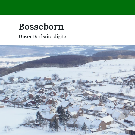
Skip
Skip
Skip
to
to
to
content
main
footer
navigation
Bosseborn
Unser Dorf wird digital