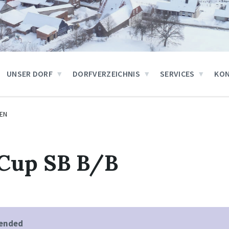
UNSER DORF
DORFVERZEICHNIS
SERVICES
KO
EN
 Cup SB B/B
 ended