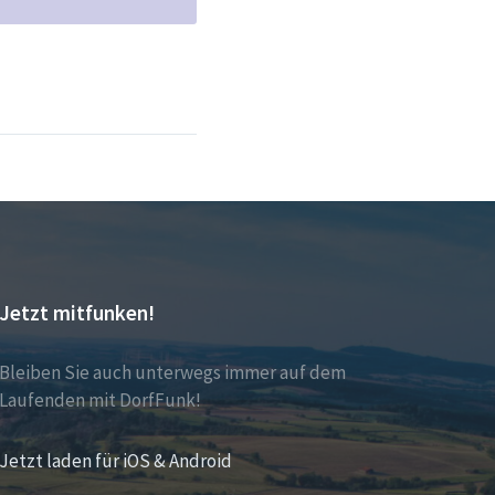
Jetzt mitfunken!
Bleiben Sie auch unterwegs immer auf dem
Laufenden mit DorfFunk!
Jetzt laden für iOS & Android