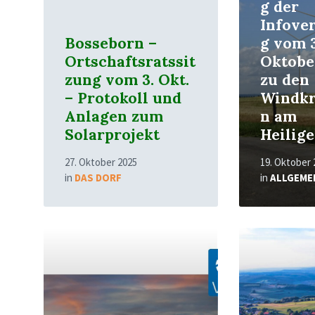
g der
Infove
Bosseborn –
g vom 
Ortschaftsratssit
Oktobe
zung vom 3. Okt.
zu den
– Protokoll und
Windkr
Anlagen zum
n am
Solarprojekt
Heilig
27. Oktober 2025
19. Oktober 
in
DAS DORF
in
ALLGEME
Read
Read
More
More