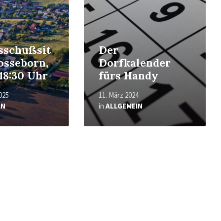
sschußsit
Der
osseborn,
Dorfkalender
 18:30 Uhr
fürs Handy
025
11. März 2024
IN
in
ALLGEMEIN