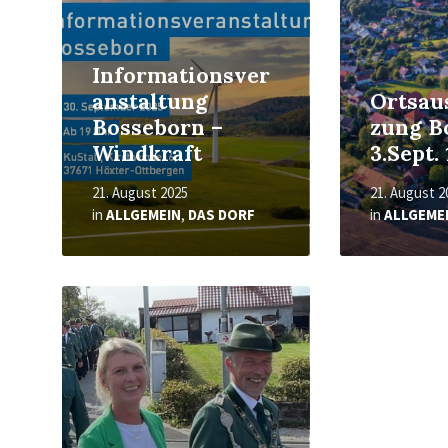
Informationsver
anstaltung
Ortsau
Bosseborn –
zung B
Windkraft
3.Sept.
21. August 2025
21. August 2
in
ALLGEMEIN
,
DAS DORF
in
ALLGEME
Read
More