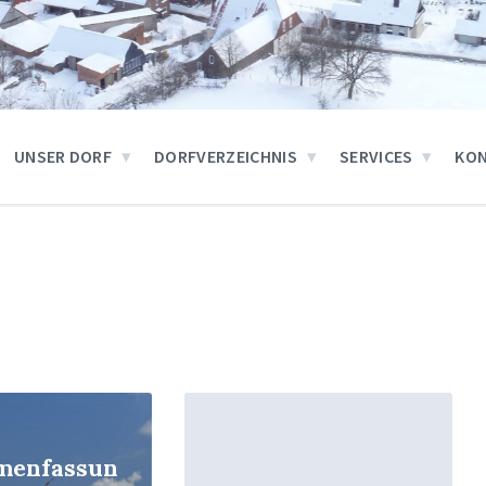
UNSER DORF
DORFVERZEICHNIS
SERVICES
KO
Read
More
menfassun