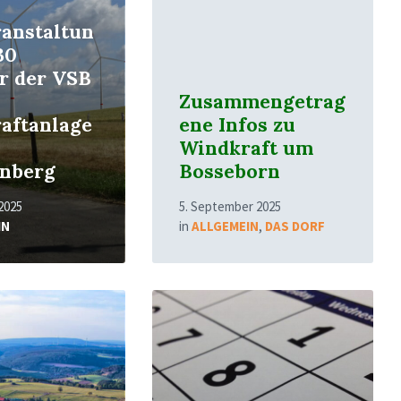
ranstaltun
30
r der VSB
Zusammengetrag
aftanlage
ene Infos zu
Windkraft um
enberg
Bosseborn
2025
5. September 2025
IN
in
ALLGEMEIN
,
DAS DORF
Read
More