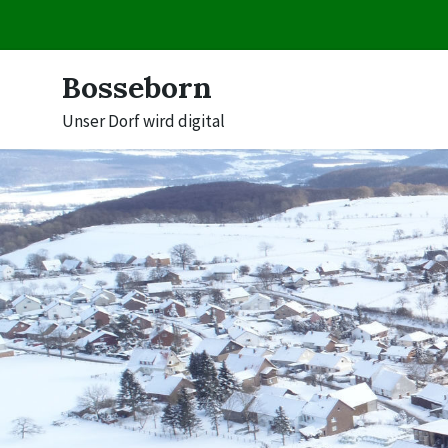
Skip
Skip
Skip
to
to
to
content
main
footer
navigation
Bosseborn
Unser Dorf wird digital