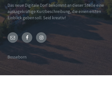
Das neue Digitale Dorf bekommt an dieser Stelle eine
aussagekräftige Kurzbeschreibung, die einen ersten
Einblick geben soll. Seid kreativ!
Email
Facebook
Instagram
Bosseborn