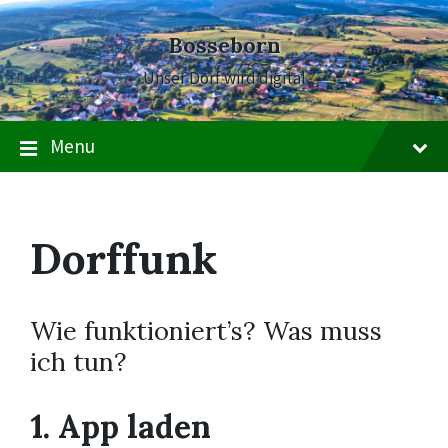
Skip
Skip
Skip
to
to
to
Bosseborn
content
main
footer
navigation
Unser Dorf wird digital
Menu
Dorffunk
Wie funktioniert’s? Was muss
ich tun?
1. App laden